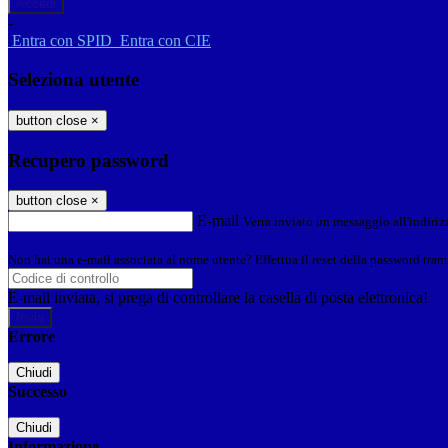
-
Entra con SPID
Entra con CIE
Seleziona utente
button close
×
Recupero password
button close
×
E-mail
Verrà inviato un messaggio all'indirizz
Non hai una e-mail associata al nome utente? Effettua il reset della password tram
E-mail inviata, si prega di controllare la casella di posta elettronica!
Errore
Chiudi
Successo
Chiudi
Informazione