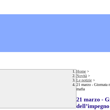
Home
>
Novità
>
Le notizie
>
21 marzo - Giornata n
mafia
21 marzo - G
dell’impegno 