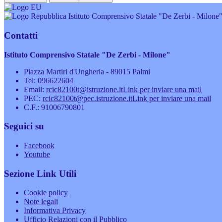
Istituto Comprensivo Statale "De Zerbi - Milone
Contatti
Istituto Comprensivo Statale "De Zerbi - Milone"
Piazza Martiri d'Ungheria - 89015 Palmi
Tel:
096622604
Email:
rcic82100t@istruzione.it
Link per inviare una mail
PEC:
rcic82100t@pec.istruzione.it
Link per inviare una mail
C.F.: 91006790801
Seguici su
Facebook
Youtube
Sezione Link Utili
Cookie policy
Note legali
Informativa Privacy
Ufficio Relazioni con il Pubblico