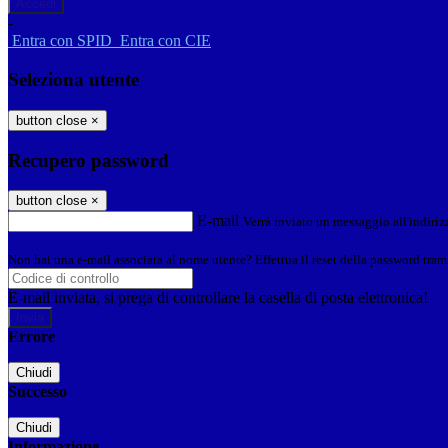
-
Entra con SPID
Entra con CIE
Seleziona utente
button close
×
Recupero password
button close
×
E-mail
Verrà inviato un messaggio all'indirizz
Non hai una e-mail associata al nome utente? Effettua il reset della password tram
E-mail inviata, si prega di controllare la casella di posta elettronica!
Errore
Chiudi
Successo
Chiudi
Informazione