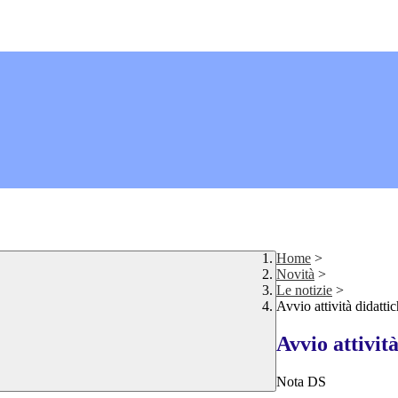
Home
>
Novità
>
Le notizie
>
Avvio attività didatti
Avvio attività
Nota DS