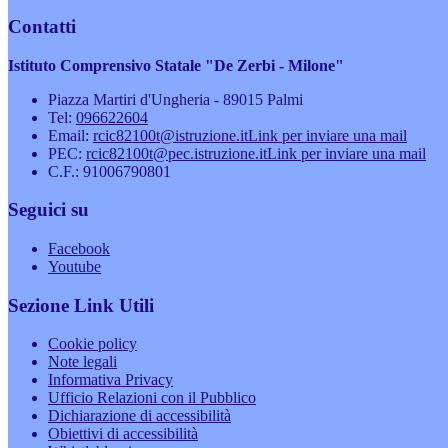
Contatti
Istituto Comprensivo Statale "De Zerbi - Milone"
Piazza Martiri d'Ungheria - 89015 Palmi
Tel:
096622604
Email:
rcic82100t@istruzione.it
Link per inviare una mail
PEC:
rcic82100t@pec.istruzione.it
Link per inviare una mail
C.F.: 91006790801
Seguici su
Facebook
Youtube
Sezione Link Utili
Cookie policy
Note legali
Informativa Privacy
Ufficio Relazioni con il Pubblico
Dichiarazione di accessibilità
Obiettivi di accessibilità