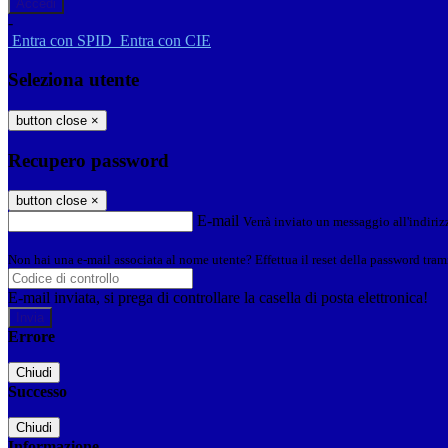
-
Entra con SPID
Entra con CIE
Seleziona utente
button close
×
Recupero password
button close
×
E-mail
Verrà inviato un messaggio all'indirizz
Non hai una e-mail associata al nome utente? Effettua il reset della password tram
E-mail inviata, si prega di controllare la casella di posta elettronica!
Errore
Chiudi
Successo
Chiudi
Informazione