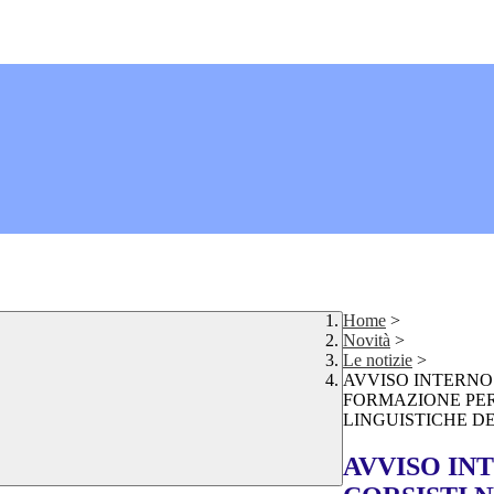
Home
>
Novità
>
Le notizie
>
AVVISO INTERNO 
FORMAZIONE PER
LINGUISTICHE D
AVVISO IN