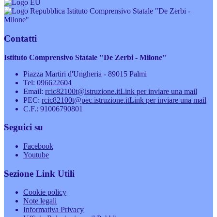
Istituto Comprensivo Statale "De Zerbi -
Milone"
Contatti
Istituto Comprensivo Statale "De Zerbi - Milone"
Piazza Martiri d'Ungheria - 89015 Palmi
Tel:
096622604
Email:
rcic82100t@istruzione.it
Link per inviare una mail
PEC:
rcic82100t@pec.istruzione.it
Link per inviare una mail
C.F.: 91006790801
Seguici su
Facebook
Youtube
Sezione Link Utili
Cookie policy
Note legali
Informativa Privacy