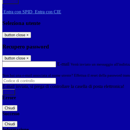
-
Entra con SPID
Entra con CIE
Seleziona utente
button close
×
Recupero password
button close
×
E-mail
Verrà inviato un messaggio all'indirizz
Non hai una e-mail associata al nome utente? Effettua il reset della password tram
E-mail inviata, si prega di controllare la casella di posta elettronica!
Errore
Chiudi
Successo
Chiudi
Informazione