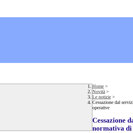
Home
>
Novità
>
Le notizie
>
Cessazione dal serviz
operative
Cessazione da
normativa di 