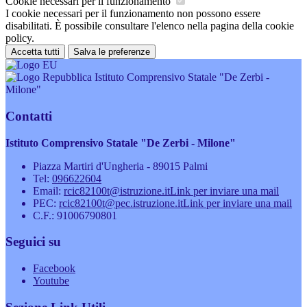
Cookie necessari per il funzionamento
I cookie necessari per il funzionamento non possono essere
disabilitati. È possibile consultare l'elenco nella pagina della cookie
policy.
Accetta tutti
Salva le preferenze
Istituto Comprensivo Statale "De Zerbi -
Milone"
Contatti
Istituto Comprensivo Statale "De Zerbi - Milone"
Piazza Martiri d'Ungheria - 89015 Palmi
Tel:
096622604
Email:
rcic82100t@istruzione.it
Link per inviare una mail
PEC:
rcic82100t@pec.istruzione.it
Link per inviare una mail
C.F.: 91006790801
Seguici su
Facebook
Youtube