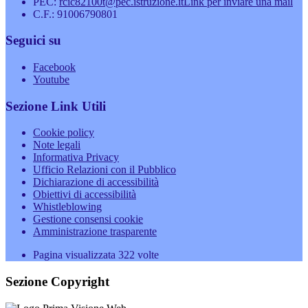
PEC:
rcic82100t@pec.istruzione.it
Link per inviare una mail
C.F.: 91006790801
Seguici su
Facebook
Youtube
Sezione Link Utili
Cookie policy
Note legali
Informativa Privacy
Ufficio Relazioni con il Pubblico
Dichiarazione di accessibilità
Obiettivi di accessibilità
Whistleblowing
Gestione consensi cookie
Amministrazione trasparente
Pagina visualizzata
322
volte
Sezione Copyright