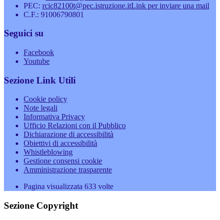
PEC:
rcic82100t@pec.istruzione.it
Link per inviare una mail
C.F.: 91006790801
Seguici su
Facebook
Youtube
Sezione Link Utili
Cookie policy
Note legali
Informativa Privacy
Ufficio Relazioni con il Pubblico
Dichiarazione di accessibilità
Obiettivi di accessibilità
Whistleblowing
Gestione consensi cookie
Amministrazione trasparente
Pagina visualizzata
633
volte
Sezione Copyright