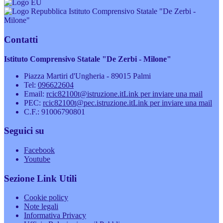
Istituto Comprensivo Statale "De Zerbi -
Milone"
Contatti
Istituto Comprensivo Statale "De Zerbi - Milone"
Piazza Martiri d'Ungheria - 89015 Palmi
Tel:
096622604
Email:
rcic82100t@istruzione.it
Link per inviare una mail
PEC:
rcic82100t@pec.istruzione.it
Link per inviare una mail
C.F.: 91006790801
Seguici su
Facebook
Youtube
Sezione Link Utili
Cookie policy
Note legali
Informativa Privacy