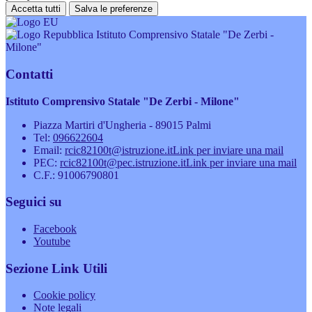
Accetta tutti
Salva le preferenze
Istituto Comprensivo Statale "De Zerbi -
Milone"
Contatti
Istituto Comprensivo Statale "De Zerbi - Milone"
Piazza Martiri d'Ungheria - 89015 Palmi
Tel:
096622604
Email:
rcic82100t@istruzione.it
Link per inviare una mail
PEC:
rcic82100t@pec.istruzione.it
Link per inviare una mail
C.F.: 91006790801
Seguici su
Facebook
Youtube
Sezione Link Utili
Cookie policy
Note legali