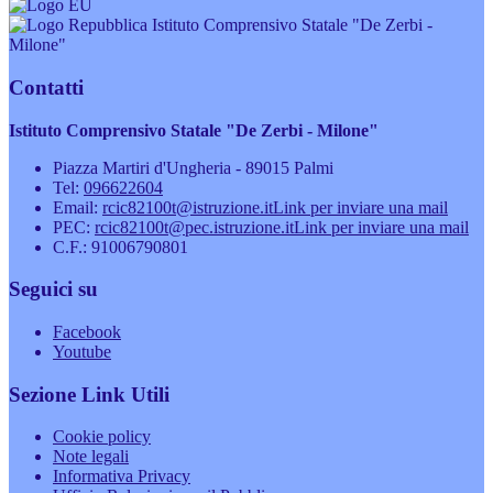
Istituto Comprensivo Statale "De Zerbi -
Milone"
Contatti
Istituto Comprensivo Statale "De Zerbi - Milone"
Piazza Martiri d'Ungheria - 89015 Palmi
Tel:
096622604
Email:
rcic82100t@istruzione.it
Link per inviare una mail
PEC:
rcic82100t@pec.istruzione.it
Link per inviare una mail
C.F.: 91006790801
Seguici su
Facebook
Youtube
Sezione Link Utili
Cookie policy
Note legali
Informativa Privacy