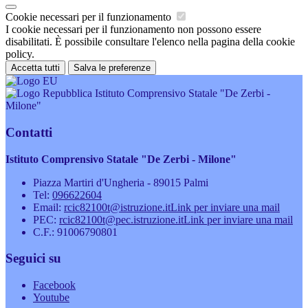
Cookie necessari per il funzionamento
I cookie necessari per il funzionamento non possono essere
disabilitati. È possibile consultare l'elenco nella pagina della cookie
policy.
Accetta tutti
Salva le preferenze
Istituto Comprensivo Statale "De Zerbi -
Milone"
Contatti
Istituto Comprensivo Statale "De Zerbi - Milone"
Piazza Martiri d'Ungheria - 89015 Palmi
Tel:
096622604
Email:
rcic82100t@istruzione.it
Link per inviare una mail
PEC:
rcic82100t@pec.istruzione.it
Link per inviare una mail
C.F.: 91006790801
Seguici su
Facebook
Youtube