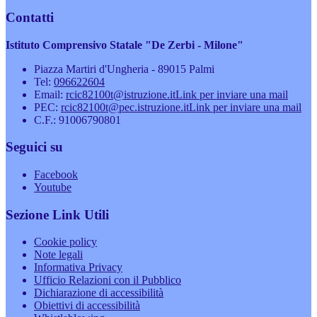
Contatti
Istituto Comprensivo Statale "De Zerbi - Milone"
Piazza Martiri d'Ungheria - 89015 Palmi
Tel:
096622604
Email:
rcic82100t@istruzione.it
Link per inviare una mail
PEC:
rcic82100t@pec.istruzione.it
Link per inviare una mail
C.F.: 91006790801
Seguici su
Facebook
Youtube
Sezione Link Utili
Cookie policy
Note legali
Informativa Privacy
Ufficio Relazioni con il Pubblico
Dichiarazione di accessibilità
Obiettivi di accessibilità