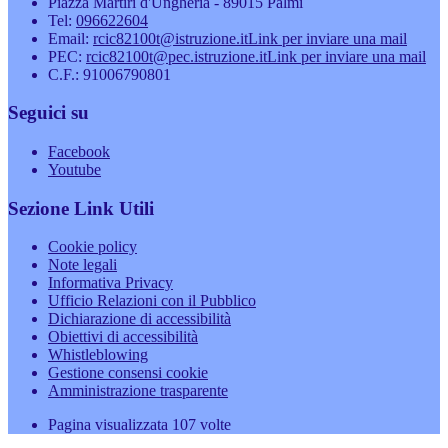
Piazza Martiri d'Ungheria - 89015 Palmi
Tel:
096622604
Email:
rcic82100t@istruzione.it
Link per inviare una mail
PEC:
rcic82100t@pec.istruzione.it
Link per inviare una mail
C.F.: 91006790801
Seguici su
Facebook
Youtube
Sezione Link Utili
Cookie policy
Note legali
Informativa Privacy
Ufficio Relazioni con il Pubblico
Dichiarazione di accessibilità
Obiettivi di accessibilità
Whistleblowing
Gestione consensi cookie
Amministrazione trasparente
Pagina visualizzata
107
volte