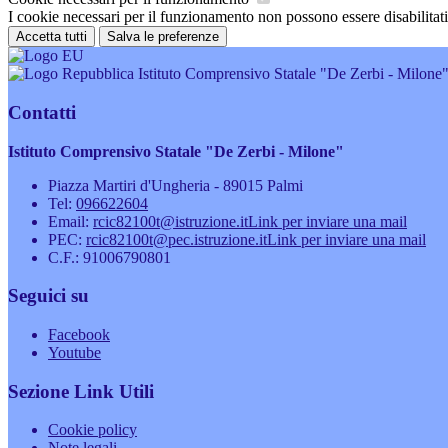
I cookie necessari per il funzionamento non possono essere disabilitati.
Accetta tutti
Salva le preferenze
Istituto Comprensivo Statale "De Zerbi - Milone
Contatti
Istituto Comprensivo Statale "De Zerbi - Milone"
Piazza Martiri d'Ungheria - 89015 Palmi
Tel:
096622604
Email:
rcic82100t@istruzione.it
Link per inviare una mail
PEC:
rcic82100t@pec.istruzione.it
Link per inviare una mail
C.F.: 91006790801
Seguici su
Facebook
Youtube
Sezione Link Utili
Cookie policy
Note legali