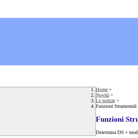
Home
>
Novità
>
Le notizie
>
Funzioni Strumentali
Funzioni Str
Determina DS + mode