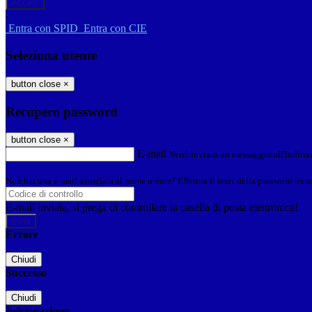
-
Entra con SPID
Entra con CIE
Seleziona utente
button close
×
Recupero password
button close
×
E-mail
Verrà inviato un messaggio all'indirizz
Non hai una e-mail associata al nome utente? Effettua il reset della password tram
E-mail inviata, si prega di controllare la casella di posta elettronica!
Errore
Chiudi
Successo
Chiudi
Informazione