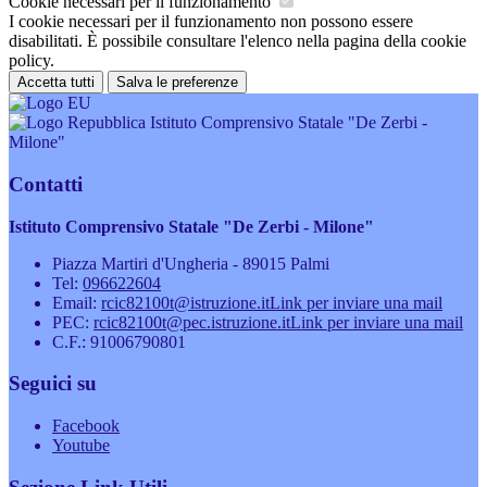
Cookie necessari per il funzionamento
I cookie necessari per il funzionamento non possono essere
disabilitati. È possibile consultare l'elenco nella pagina della cookie
policy.
Accetta tutti
Salva le preferenze
Istituto Comprensivo Statale "De Zerbi -
Milone"
Contatti
Istituto Comprensivo Statale "De Zerbi - Milone"
Piazza Martiri d'Ungheria - 89015 Palmi
Tel:
096622604
Email:
rcic82100t@istruzione.it
Link per inviare una mail
PEC:
rcic82100t@pec.istruzione.it
Link per inviare una mail
C.F.: 91006790801
Seguici su
Facebook
Youtube