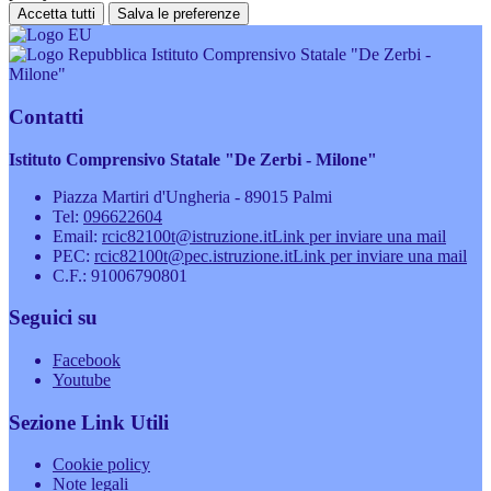
Accetta tutti
Salva le preferenze
Istituto Comprensivo Statale "De Zerbi -
Milone"
Contatti
Istituto Comprensivo Statale "De Zerbi - Milone"
Piazza Martiri d'Ungheria - 89015 Palmi
Tel:
096622604
Email:
rcic82100t@istruzione.it
Link per inviare una mail
PEC:
rcic82100t@pec.istruzione.it
Link per inviare una mail
C.F.: 91006790801
Seguici su
Facebook
Youtube
Sezione Link Utili
Cookie policy
Note legali