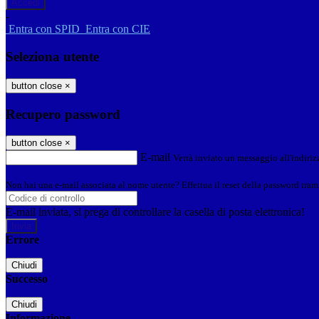
-
Entra con SPID
Entra con CIE
Seleziona utente
button close
×
Recupero password
button close
×
E-mail
Verrà inviato un messaggio all'indirizz
Non hai una e-mail associata al nome utente? Effettua il reset della password tram
E-mail inviata, si prega di controllare la casella di posta elettronica!
Errore
Chiudi
Successo
Chiudi
Informazione