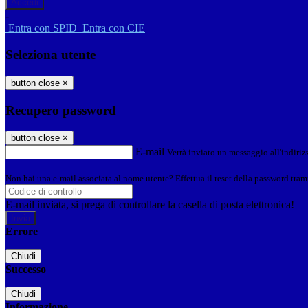
-
Entra con SPID
Entra con CIE
Seleziona utente
button close
×
Recupero password
button close
×
E-mail
Verrà inviato un messaggio all'indirizz
Non hai una e-mail associata al nome utente? Effettua il reset della password tram
E-mail inviata, si prega di controllare la casella di posta elettronica!
Errore
Chiudi
Successo
Chiudi
Informazione