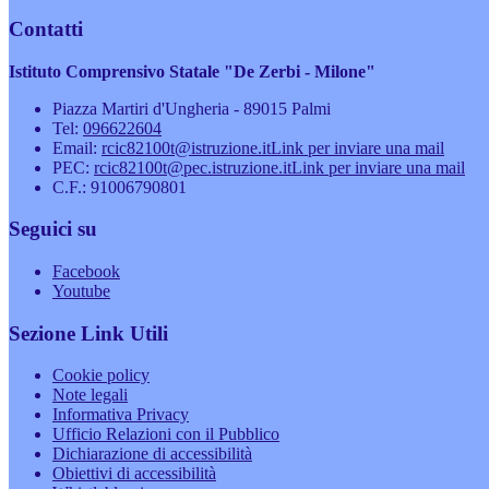
Contatti
Istituto Comprensivo Statale "De Zerbi - Milone"
Piazza Martiri d'Ungheria - 89015 Palmi
Tel:
096622604
Email:
rcic82100t@istruzione.it
Link per inviare una mail
PEC:
rcic82100t@pec.istruzione.it
Link per inviare una mail
C.F.: 91006790801
Seguici su
Facebook
Youtube
Sezione Link Utili
Cookie policy
Note legali
Informativa Privacy
Ufficio Relazioni con il Pubblico
Dichiarazione di accessibilità
Obiettivi di accessibilità