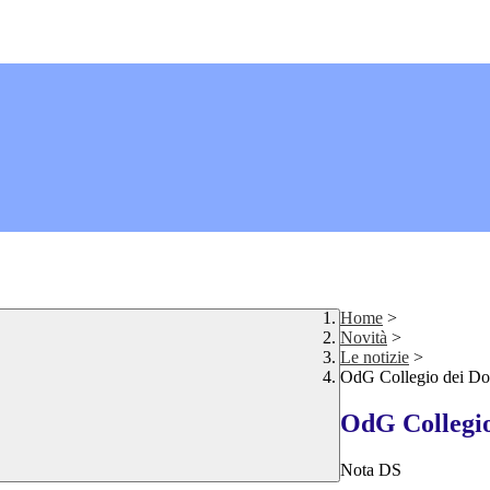
Home
>
Novità
>
Le notizie
>
OdG Collegio dei Doc
OdG Collegio
Nota DS