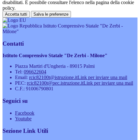
disabilitati. È possibile consultare l'elenco nella pagina della cookie
policy.
Accetta tutti
Salva le preferenze
Istituto Comprensivo Statale "De Zerbi -
Milone"
Contatti
Istituto Comprensivo Statale "De Zerbi - Milone"
Piazza Martiri d'Ungheria - 89015 Palmi
Tel:
096622604
Email:
rcic82100t@istruzione.it
Link per inviare una mail
PEC:
rcic82100t@pec.istruzione.it
Link per inviare una mail
C.F.: 91006790801
Seguici su
Facebook
Youtube
Sezione Link Utili