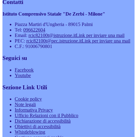
Contatti
Istituto Comprensivo Statale "De Zerbi - Milone"
Piazza Martiri d'Ungheria - 89015 Palmi
Tel:
096622604
Email:
rcic82100t@istruzione.it
Link per inviare una mail
PEC:
rcic82100t@pec.istruzione.it
Link per inviare una mail
C.F.: 91006790801
Seguici su
Facebook
Youtube
Sezione Link Utili
Cookie policy
Note legali
Informativa Privacy
Ufficio Relazioni con il Pubblico
Dichiarazione di accessibilità
Obiettivi di accessibilità
Whistleblowing