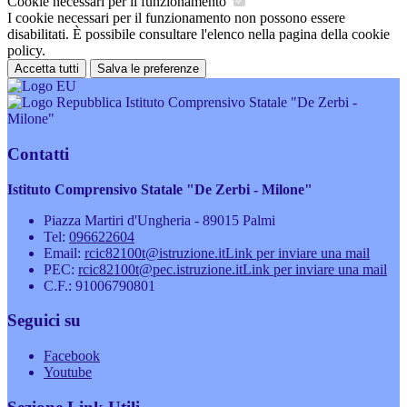
Cookie necessari per il funzionamento
I cookie necessari per il funzionamento non possono essere
disabilitati. È possibile consultare l'elenco nella pagina della cookie
policy.
Accetta tutti
Salva le preferenze
Istituto Comprensivo Statale "De Zerbi -
Milone"
Contatti
Istituto Comprensivo Statale "De Zerbi - Milone"
Piazza Martiri d'Ungheria - 89015 Palmi
Tel:
096622604
Email:
rcic82100t@istruzione.it
Link per inviare una mail
PEC:
rcic82100t@pec.istruzione.it
Link per inviare una mail
C.F.: 91006790801
Seguici su
Facebook
Youtube