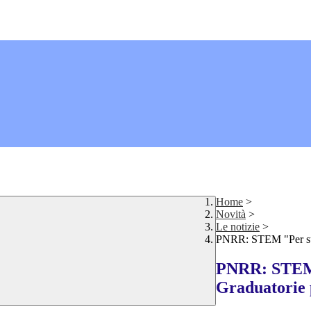
Home
>
Novità
>
Le notizie
>
PNRR: STEM "Per supe
PNRR: STEM "
Graduatorie 