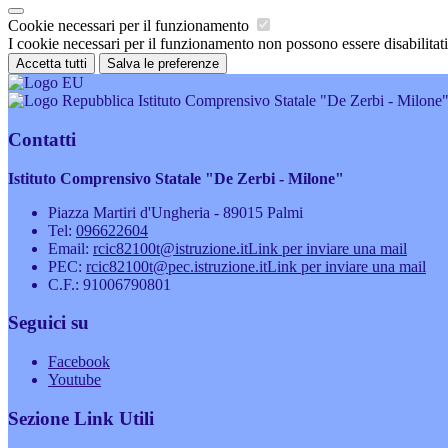
Cookie necessari per il funzionamento
I cookie necessari per il funzionamento non possono essere disabilitati.
Accetta tutti
Salva le preferenze
Istituto Comprensivo Statale "De Zerbi - Milone
Contatti
Istituto Comprensivo Statale "De Zerbi - Milone"
Piazza Martiri d'Ungheria - 89015 Palmi
Tel:
096622604
Email:
rcic82100t@istruzione.it
Link per inviare una mail
PEC:
rcic82100t@pec.istruzione.it
Link per inviare una mail
C.F.: 91006790801
Seguici su
Facebook
Youtube
Sezione Link Utili