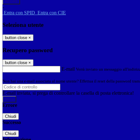
-
Entra con SPID
Entra con CIE
Seleziona utente
button close
×
Recupero password
button close
×
E-mail
Verrà inviato un messaggio all'indirizz
Non hai una e-mail associata al nome utente? Effettua il reset della password tram
E-mail inviata, si prega di controllare la casella di posta elettronica!
Errore
Chiudi
Successo
Chiudi
Informazione