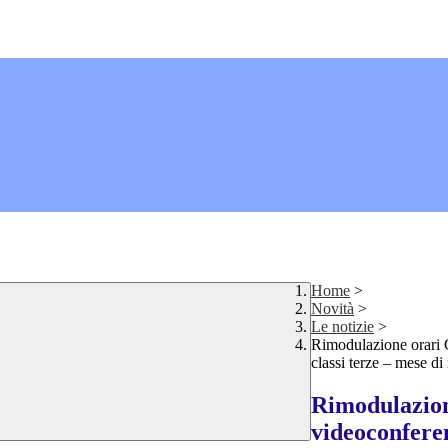
Home
>
Novità
>
Le notizie
>
Rimodulazione orari C
classi terze – mese d
Rimodulazione
videoconferen