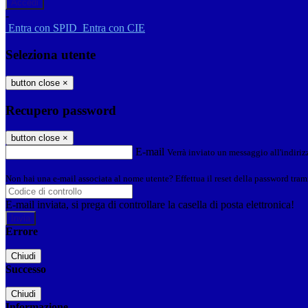
-
Entra con SPID
Entra con CIE
Seleziona utente
button close
×
Recupero password
button close
×
E-mail
Verrà inviato un messaggio all'indirizz
Non hai una e-mail associata al nome utente? Effettua il reset della password tram
E-mail inviata, si prega di controllare la casella di posta elettronica!
Errore
Chiudi
Successo
Chiudi
Informazione