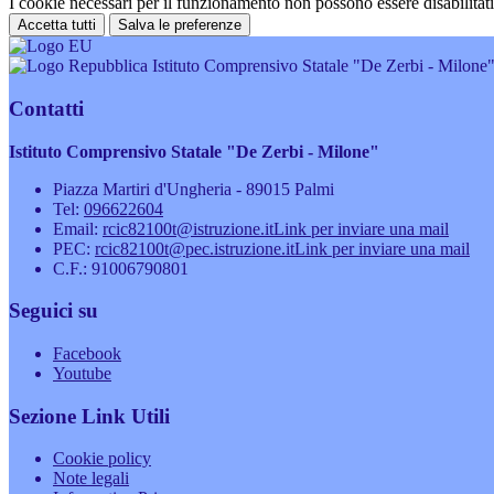
I cookie necessari per il funzionamento non possono essere disabilitati.
Accetta tutti
Salva le preferenze
Istituto Comprensivo Statale "De Zerbi - Milone
Contatti
Istituto Comprensivo Statale "De Zerbi - Milone"
Piazza Martiri d'Ungheria - 89015 Palmi
Tel:
096622604
Email:
rcic82100t@istruzione.it
Link per inviare una mail
PEC:
rcic82100t@pec.istruzione.it
Link per inviare una mail
C.F.: 91006790801
Seguici su
Facebook
Youtube
Sezione Link Utili
Cookie policy
Note legali