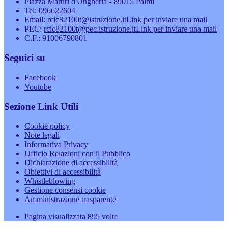
Piazza Martiri d'Ungheria - 89015 Palmi
Tel:
096622604
Email:
rcic82100t@istruzione.it
Link per inviare una mail
PEC:
rcic82100t@pec.istruzione.it
Link per inviare una mail
C.F.: 91006790801
Seguici su
Facebook
Youtube
Sezione Link Utili
Cookie policy
Note legali
Informativa Privacy
Ufficio Relazioni con il Pubblico
Dichiarazione di accessibilità
Obiettivi di accessibilità
Whistleblowing
Gestione consensi cookie
Amministrazione trasparente
Pagina visualizzata
895
volte