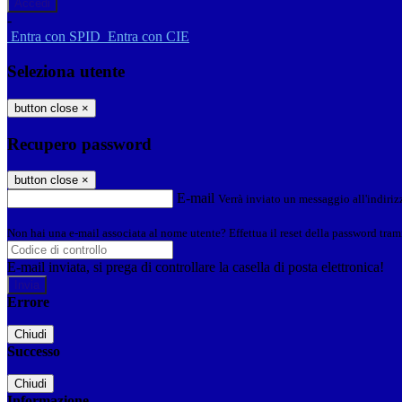
-
Entra con SPID
Entra con CIE
Seleziona utente
button close
×
Recupero password
button close
×
E-mail
Verrà inviato un messaggio all'indirizz
Non hai una e-mail associata al nome utente? Effettua il reset della password tram
E-mail inviata, si prega di controllare la casella di posta elettronica!
Errore
Chiudi
Successo
Chiudi
Informazione