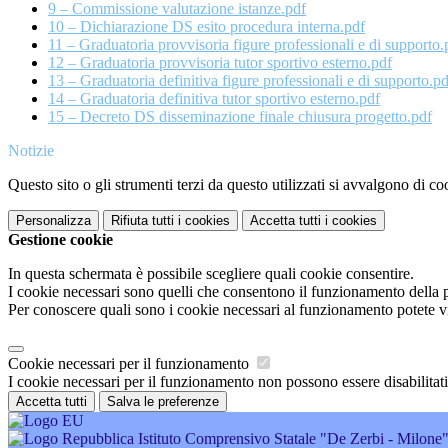
9 – Commissione valutazione istanze.pdf
10 – Dichiarazione DS esito procedura interna.pdf
11 – Graduatoria provvisoria figure professionali e di supporto.
12 – Graduatoria provvisoria tutor sportivo esterno.pdf
13 – Graduatoria definitiva figure professionali e di supporto.pd
14 – Graduatoria definitiva tutor sportivo esterno.pdf
15 – Decreto DS disseminazione finale chiusura progetto.pdf
Notizie
Questo sito o gli strumenti terzi da questo utilizzati si avvalgono di coo
Personalizza
Rifiuta tutti
i cookies
Accetta tutti
i cookies
Gestione cookie
In questa schermata è possibile scegliere quali cookie consentire.
I cookie necessari sono quelli che consentono il funzionamento della pi
Per conoscere quali sono i cookie necessari al funzionamento potete v
Cookie necessari per il funzionamento
I cookie necessari per il funzionamento non possono essere disabilitati.
Accetta tutti
Salva le preferenze
Istituto Comprensivo Statale "De Zerbi - Milone