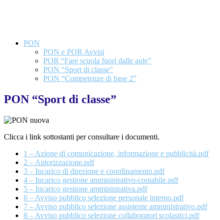
PON
PON e POR Avvisi
POR “Fare scuola fuori dalle aule”
PON “Sport di classe”
PON “Competenze di base 2”
PON “Sport di classe”
Clicca i link sottostanti per consultare i documenti.
1 – Azione di comunicazione, informazione e pubblicità.pdf
2 – Autorizzazione.pdf
3 – Incarico di direzione e coordinamento.pdf
4 – Incarico gestione amministrativo-contabile.pdf
5 – Incarico gestione amministrativa.pdf
6 – Avviso pubblico selezione personale interno.pdf
7 – Avviso pubblico selezione assistente amministrativo.pdf
8 – Avviso pubblico selezione collaboratori scolastici.pdf