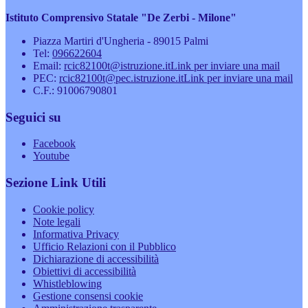
Istituto Comprensivo Statale "De Zerbi - Milone"
Piazza Martiri d'Ungheria - 89015 Palmi
Tel:
096622604
Email:
rcic82100t@istruzione.it
Link per inviare una mail
PEC:
rcic82100t@pec.istruzione.it
Link per inviare una mail
C.F.: 91006790801
Seguici su
Facebook
Youtube
Sezione Link Utili
Cookie policy
Note legali
Informativa Privacy
Ufficio Relazioni con il Pubblico
Dichiarazione di accessibilità
Obiettivi di accessibilità
Whistleblowing
Gestione consensi cookie